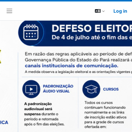
Log in
Side panel
Previous
Next