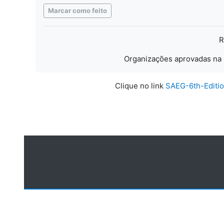
Condições de conclusão
Marcar como feito
R
Organizações aprovadas na 
Clique no link
SAEG-6th-Editio