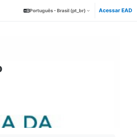
Acessar EAD
Português - Brasil ‎(pt_br)‎
o