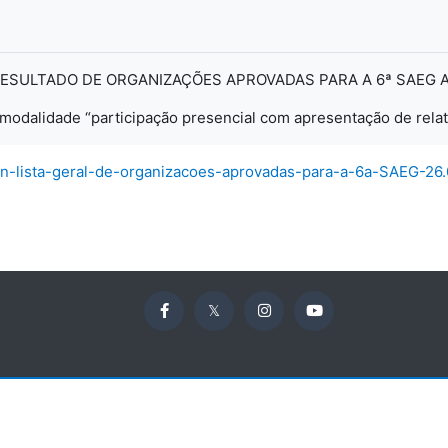
ESULTADO DE ORGANIZAÇÕES APROVADAS PARA A 6ª SAEG 
modalidade “participação presencial com apresentação de relat
n-lista-geral-de-organizacoes-aprovadas-para-a-6a-SAEG-26.