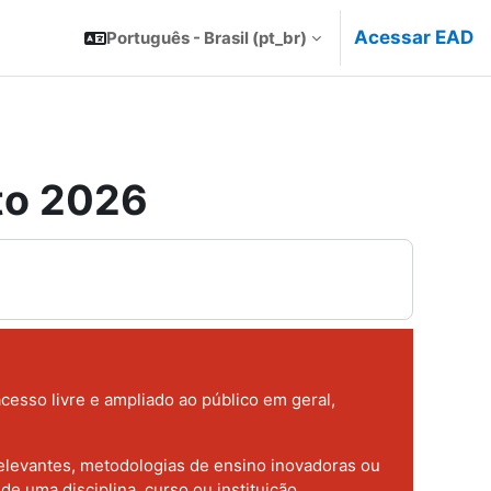
Acessar EAD
Português - Brasil ‎(pt_br)‎
to 2026
acesso livre e ampliado ao público em geral,
relevantes, metodologias de ensino inovadoras ou
e uma disciplina, curso ou instituição.