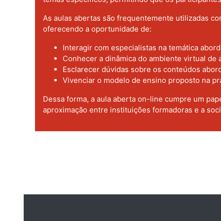
As aulas abertas são frequentemente utilizadas co
oferecendo a oportunidade de:
Interagir com especialistas na temática abord
Conhecer a dinâmica do ambiente virtual de
Esclarecer dúvidas sobre os conteúdos abor
Vivenciar o modelo de ensino proposto na pra
Dessa forma, a aula aberta on-line cumpre um pap
aproximação entre instituições formadoras e a soc