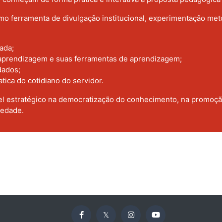
mo ferramenta de divulgação institucional, experimentação met
ada;
 aprendizagem e suas ferramentas de aprendizagem;
dados;
tica do cotidiano do servidor.
el estratégico na democratização do conhecimento, na promoção
iedade.