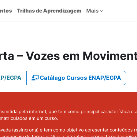
ntos
Trilhas de Aprendizagem
Mais
erta – Vozes em Movimen
AP/EGPA
Catálago Cursos ENAP/EGPA
nsmitida pela internet, que tem como principal característica o 
 matriculados em um curso.
ravada (assíncrona) e tem como objetivo apresentar conteúdos 
 conheçam de forma prática e interativa a proposta pedagógica d