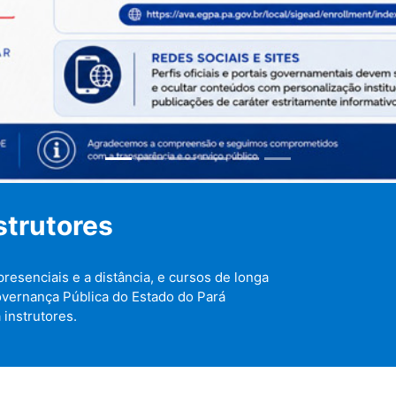
strutores
resenciais e a distância, e cursos de longa
overnança Pública do Estado do Pará
 instrutores.