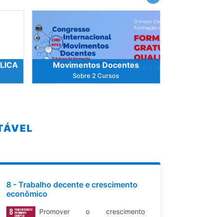
LICA
Movimentos Docentes
J
Sobre 2 Cursos
So
TÁVEL
8 - Trabalho decente e crescimento
econômico
Promover o crescimento