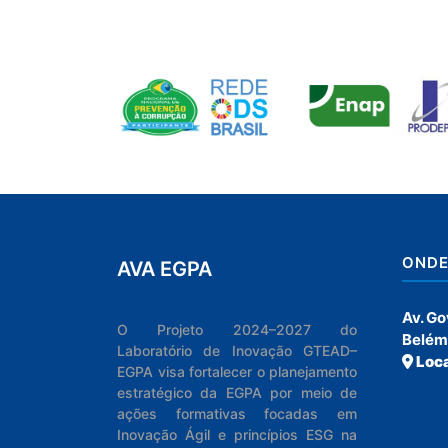
ONDE
AVA EGPA
Av. G
O Projeto 2024–2027 do
Belém
Laboratório de Inovação GTEAD–
Loca
EGPA visa fortalecer o planejamento
estratégico da EGPA por meio de
ações formativas focadas em
Inovação Ágil e princípios ESG na