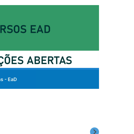
as - EaD
ões para as ofertas de Aula aberta e Curso