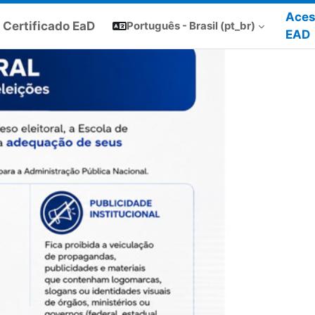
Aces
r Certificado EaD
Português - Brasil ‎(pt_br)‎
EAD
Next