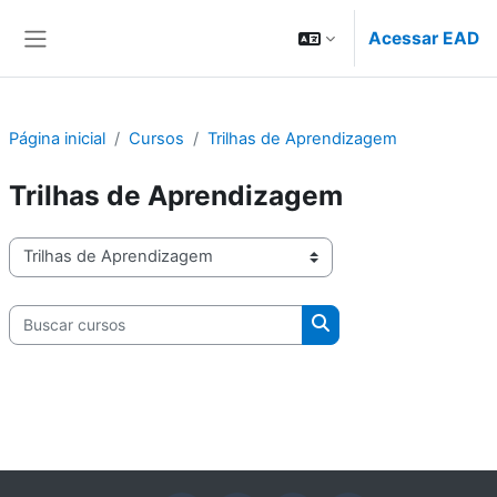
Ir para o conteúdo principal
Acessar EAD
Painel lateral
Página inicial
Cursos
Trilhas de Aprendizagem
Trilhas de Aprendizagem
Categorias de Cursos
Buscar cursos
Buscar cursos